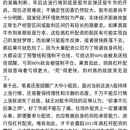
的准确判断，年后这波行情到底是股市反弹还是牛市的开
启，现在还很难说；不确定性因素仍然较大，股市前景尚不
十分明朗，国家经济环境依然较为严峻，实体经济距离恢复
正常生产经营区间或盈利区间仍有较长的路要走。如果真是
牛市到来那就是万幸，这些高杠杆配资的股民有可能实现自
己的发财梦想；而如果只是股市反弹，或者很快跌落下去，
那后果可就危险了。因为大量配资公司为了规避自身风险，
大都设定了预警线和强制平仓线，亏损达到60%会被发送短
信提醒，亏到80%就会被强制平仓。果真如此，则高杠杆配
资就意味着亏得更大，“死”得更快，到时真的就欲哭无泪
了。
基于此，笔者还是提醒广大中小股民，面对当前这波A股持续
上涨行情，还是要保持理性和冷静的态度，千万不能见行情
上涨就迷失了自我，缺乏对股市风险的足够认为；“前事不忘
后事之师”，好了伤疤不能忘了痛，在场外配资上一定要谨慎
从事，即便要参与配资，也应根据自身的风险承受能力，进
行低杠杆配资。唯有如此，才不会重蹈2015年高杠杆配资的