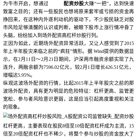
为牛市开启，想通过
高杠杆
配资炒股
大赚“一把”，达到快速
致富之目的；还有一些股民也想将原来套牢或亏损的资金再
挣回来，在这种内外逐利动机的驱动下，不少股民缺乏对股
市风险足够清醒的认识或判断，被眼下股市上涨行情冲昏了
头脑，纷纷加入到场外配资高杠杆炒股行列。
正因为如此，近期场外配资异常活跃，又让人感觉到了2015
年上半年股灾来临之前的“疯狂”情形。据 Wind提供的数据显
示，在2月11日～2月21日期间，沪深两市融资余额实现了九
连升，两融余额为7596.02亿元，较2月1日增长426.51亿元，
增幅达5.95%。
纵观这波场外配资的行情，比起2015年上半年股灾之前的那
波场外配资，具有更为明显的危险特征：杠杆更高、监管更
宽松、参与者风险意识更弱，这是应当引起高度重视和关注
的现象。
杠杆更高，主要表现在股民8倍至10倍配资杠杆成为主流，15
倍至20倍配资杠杆也不稀少，将整个参与炒股的资金放大了