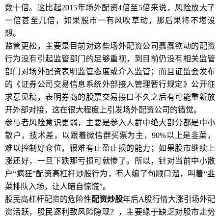
数十倍。这比起2015年场外配资4倍至5倍来说，风险放大了
一倍甚至几倍，如果股市一有风吹草动，那后果将不堪设
想。
监管更松，主要是目前对这些场外配资公司蠢蠢欲动的配资
行为没有引起监管部门的足够重视，到目前仍没有相关监管
部门对场外配资表明监管态度或介入监管；而且证监会发布
的《证券公司交易信息系统外部接入管理暂行规定》公开征
求意见稿，表明券商的股票交易接口不久之后有可能重新放
开外部对接，这在很大程度上引发场外配资公司的错觉。
参与者风险意识更弱，主要是参入人群中绝大部分都是中小
散户，技术差，以跟着微信群买票为主，90%以上是韭菜，
难以控制好仓位，很难有止盈止损的能力；如果股市继续上
涨还好，一旦下跌那亏损可就惨了。所以，针对当前中小散
户“疯狂”配资高杠杆炒股行为，有人编了句顺口溜，叫着“韭
菜排队入场，让人暗自惊慌”。
股民高杠杆配资的危险性
配资炒股
年后A股行情大涨引场外配
资活跃，股民逐利致风险隐现？，主要缘于缺乏对股市走势