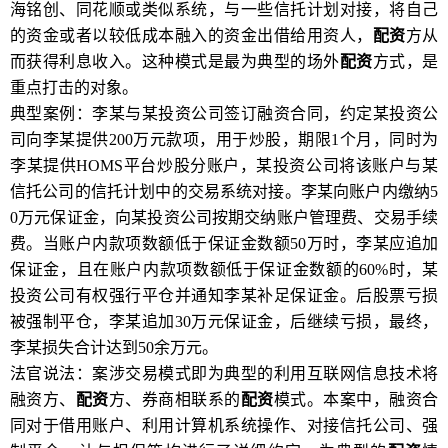
海铭创、同花顺或类似系统，与一些信托计划对接，将自己
的资金或者以较低成本融入的资金出借给用资人，
配资
方从
而获得利息收入。这种模式是最为典型的场外
配资
方式，是
重点打击的对象。
典型案例：李某与某投资公司签订融资合同，约定某投资公
司向李某提供200万元款项，用于炒股，期限1个月，同时为
李某提供HOMS平台炒股分账户，某投资公司将该账户与某
信托公司的信托计划中的交易系统对接。李某向账户内缴纳5
0万元保证金，向某投资公司按期交纳账户管理费、交易手续
费。当账户内款项数额低于保证金数额50万时，李某应追加
保证金，且在账户内款项数额低于保证金数额的60%时，某
投资公司有权强行平仓并通知李某补足保证金。后股票亏损
被强制平仓，李某追加30万元保证金，后继续亏损，最终，
李某损失合计达到50余万元。
法官说法：案涉交易模式即为典型的利用互联网信息技术将
融资方、
配资
方、券商相联系的
配资
模式。本案中，融资合
同对于借用账户、利用计算机系统操作、对接信托公司、强