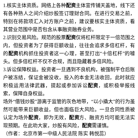
1.核实主体资质。网络上各种
配资
主体宣传铺天盖地，线下还
有各种熟人之间介绍炒股签订理财合同。在进行交易之前，
特别在将款项汇入对方账户之前，建议要核实主体资质，看
其营业范围中是否包含从事融资融券业务。
2.识别交易风险。规范的股票
配资
仅将杠杆限定于一倍范围之
内，但投资者为了获得巨额收益，往往会追求多倍杠杆，有
的
配资
机构抓住投资者这一心理，甚至打出“十倍杠杆”的噱
头。但多倍杠杆不仅不合规，而且隐藏着多倍风险。
3.诉讼保障权益。投资者一旦遇到不良机构，被强制平仓后账
户被冻结，保证金被没收，投入的本金无法收回，此时就应
积极运用法律武器，提起或参加诉讼
配资
，或积极举报线
索，保障自身权益。
场外“借钱炒股”游离于监管的灰色地带，“以小撬大”的行为虽
然可能带来巨额收益，但也面临巨大风险。一旦合同性质被
认定为场外
配资
，即为无效，
配资
方、融资方均可能无法实
现预期。在此劝大家，炒股有风险，
配资
需谨慎。
（作者：北京市第一中级人民法院 陈实 韩悦蕊）