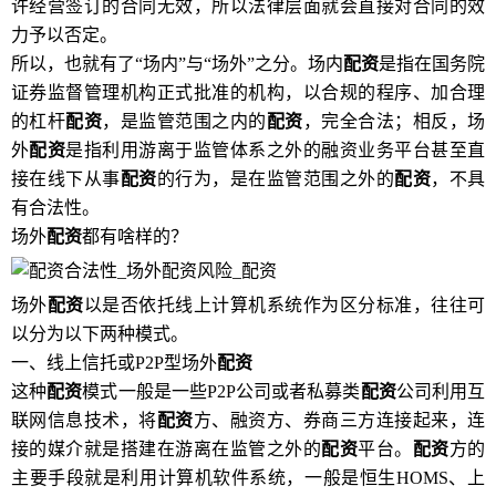
许经营签订的合同无效，所以法律层面就会直接对合同的效
力予以否定。
所以，也就有了“场内”与“场外”之分。场内
配资
是指在国务院
证券监督管理机构正式批准的机构，以合规的程序、加合理
的杠杆
配资
，是监管范围之内的
配资
，完全合法；相反，场
外
配资
是指利用游离于监管体系之外的融资业务平台甚至直
接在线下从事
配资
的行为，是在监管范围之外的
配资
，不具
有合法性。
场外
配资
都有啥样的？
场外
配资
以是否依托线上计算机系统作为区分标准，往往可
以分为以下两种模式。
一、线上信托或P2P型场外
配资
这种
配资
模式一般是一些P2P公司或者私募类
配资
公司利用互
联网信息技术，将
配资
方、融资方、券商三方连接起来，连
接的媒介就是搭建在游离在监管之外的
配资
平台。
配资
方的
主要手段就是利用计算机软件系统，一般是恒生HOMS、上