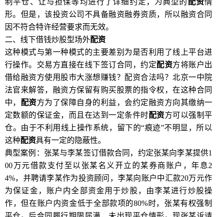
制平仓、让与担保等均进行了详细约定，为典型的
配资
情
形。但是，该投资公司不具备融资融券资质，所以融资合同
因不符合特许经营要求而无效。
二、线下借钱炒股型场外
配资
这种模式与第一种模式的主要差别为是否利用了线上平台进
行操作。交易方直接在线下签订合同，约定
配资
方将账户出
借给融资方使用股市大涨想赚钱？配资合法吗？北京一中院
法官来解答，融资方保留有购买股票的指令权，在这种合同
中，
配资
方为了保障自身的利益，会约定融资方向其缴纳一
定数额的保证金，而且在达到一定条件时
配资
方可以强制平
仓。由于不利用线上操作系统，留下的“痕迹”不明显，所以
这种
配资
具有一定的隐蔽性。
典型案例：张某与李某签订借款合同，约定张某向李某提供1
00万元借款支付至以张某名义开立的某券商账户，年息2
4%，并聘请李某作为投资顾问，李某向账户中汇款20万元作
为保证金，账户内全部资金用于炒股，由李某进行炒股操
作，但在账户内资金低于全部款项的80%时，张某有权强制
平仓。后合同履行期限届满，未出现平仓情形。现张某诉请