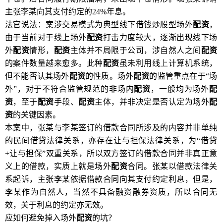
主张李某向其支付约定的24%年息。
法官说法：案涉交易模式为典型线下借钱炒股型场外
配资
，
由于当前对于线上场外
配资
打击力度较大，逐渐出现线下场
外
配资
情形，
配资
主体并不局限于公司，涉自然人之间
配资
的案件数量越来愈多。此种
配资
虽未利用线上计算机系统，
但不能否认其场外
配资
的性质。场外
配资
的监管重点在于“场
外”，对于不符合监管规范的非场内
配资
，一般均为场外
配
资
，至于
配资
手段、
配资
主体，并非决定是否认定为场外
配
资
的关键因素。
本案中，张某与李某签订的借款合同所涉及的内容并非单纯
的民间借贷法律关系，亦存在让与担保法律关系，为“借贷
+让与担保”双重关系，所以双方签订的借款合同并非真正意
义上的借款，实质上就是场外
配资
合同。张某以借款法律关
系起诉，主张李某依据借款合同向其支付约定利息，但是，
李某作为自然人，当然不具备融资融券资质，所以合同无
效，关于利息的约定亦无效。
应如何避免掉入场外
配资
的坑？