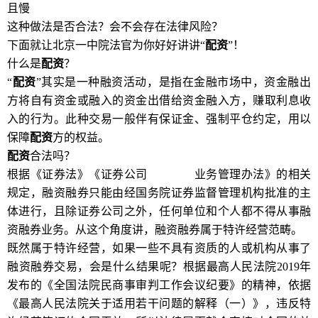
且慢
这种做法是否合法？会不会存在法律风险？
下面就让北京一中院法官为你好好讲讲“
配资
”！
什么是
配资
？
“
配资
”其实是一种融资活动，是指在金融市场中，资金融出
方将自有资金或融入的资金出借给资金融入方，赚取利息收
入的行为。此种交易一般伴有保证金、强制平仓约定，用以
保障
配资
方的权益。
配资
合法吗？
根据《证券法》《证券公司
融资融券
业务管理办法》的相关
规定，融资融券只能由经国务院证券监督管理机构批准的主
体进行，且除证券公司之外，任何单位和个人都不得从事融
资融券业务。从这个角度讲，融资融券属于特许经营范畴。
既然属于特许经营，如果一些不具有资质的人或机构从事了
融资融券交易，会是什么结果呢？根据最高人民法院2019年
发布的《全国法院民商事审判工作会议纪要》的精神，依据
《最高人民法院关于适用若干问题的解释（一）》，违反特